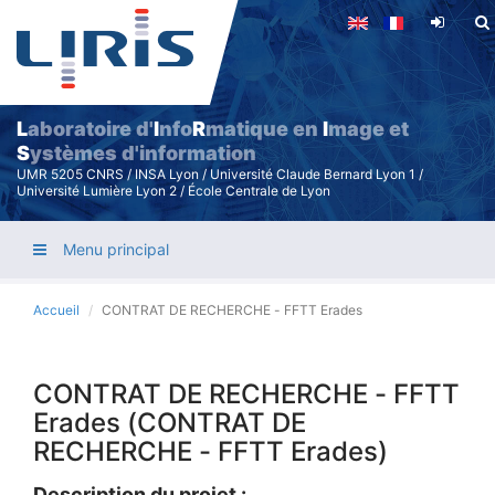
Aller
au
contenu
principal
L
aboratoire d'
I
nfo
R
matique en
I
mage et
S
ystèmes d'information
UMR 5205 CNRS / INSA Lyon / Université Claude Bernard Lyon 1 /
Université Lumière Lyon 2 / École Centrale de Lyon
Menu principal
Accueil
CONTRAT DE RECHERCHE - FFTT Erades
CONTRAT DE RECHERCHE - FFTT
Erades (CONTRAT DE
RECHERCHE - FFTT Erades)
Description du projet :