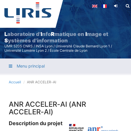
Aller
au
contenu
principal
L
aboratoire d'
I
nfo
R
matique en
I
mage et
S
ystèmes d'information
UMR 5205 CNRS / INSA Lyon / Université Claude Bernard Lyon 1 /
Université Lumière Lyon 2 / École Centrale de Lyon
Menu principal
Accueil
ANR ACCELER-AI
ANR ACCELER-AI (ANR
ACCELER-AI)
Description du projet