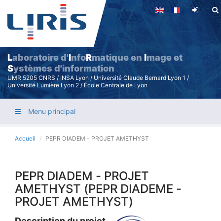
Aller
au
contenu
principal
L
aboratoire d'
I
nfo
R
matique en
I
mage et
S
ystèmes d'information
UMR 5205 CNRS / INSA Lyon / Université Claude Bernard Lyon 1 /
Université Lumière Lyon 2 / École Centrale de Lyon
Menu principal
Accueil
PEPR DIADEM - PROJET AMETHYST
PEPR DIADEM - PROJET
AMETHYST (PEPR DIADEME -
PROJET AMETHYST)
Description du projet