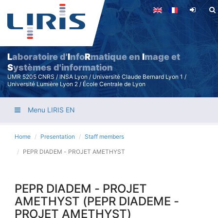
Skip
to
main
content
L
aboratoire d'
I
nfo
R
matique en
I
mage et
S
ystèmes d'information
UMR 5205 CNRS / INSA Lyon / Université Claude Bernard Lyon 1 /
Université Lumière Lyon 2 / École Centrale de Lyon
Menu LIRIS EN
Home
Presentation
Staff members
PEPR DIADEM - PROJET AMETHYST
PEPR DIADEM - PROJET
AMETHYST (PEPR DIADEME -
PROJET AMETHYST)