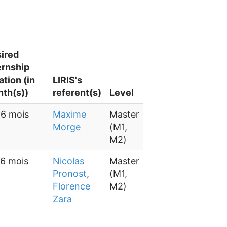
ired
ernship
ation (in
LIRIS's
th(s))
referent(s)
Level
 6 mois
Maxime
Master
Morge
(M1,
M2)
 6 mois
Nicolas
Master
Pronost
,
(M1,
Florence
M2)
Zara