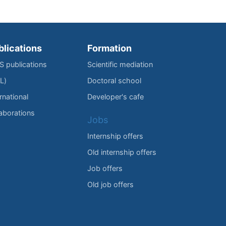
blications
Formation
IS publications
Scientific mediation
L)
Doctoral school
rnational
Developer's cafe
laborations
Jobs
Internship offers
Old internship offers
Job offers
Old job offers