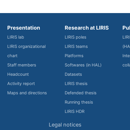
Presentation
Research at LIRIS
Pu
LIRIS lab
LIRIS poles
LIR
LIRIS organizational
LIRIS teams
(HA
chart
Platforms
Inte
Staff members
Softwares (in HAL)
col
Headcount
Datasets
Activity report
LIRIS thesis
Maps and directions
Defended thesis
Running thesis
LIRIS HDR
Legal notices