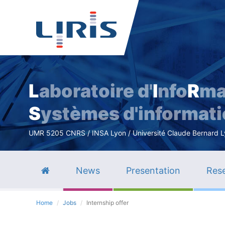
L
aboratoire d'
I
nfo
R
ma
S
ystèmes d'informat
UMR 5205 CNRS / INSA Lyon / Université Claude Bernard Lyo
News
Presentation
Rese
Home
Jobs
Internship offer