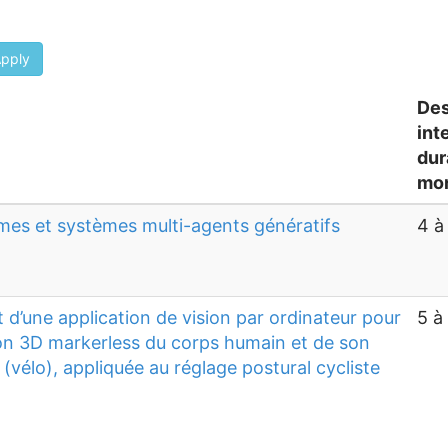
pply
Des
int
dur
mon
es et systèmes multi-agents génératifs
4 à
d’une application de vision par ordinateur pour
5 à
ion 3D markerless du corps humain et de son
vélo), appliquée au réglage postural cycliste