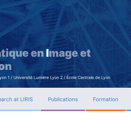
Skip
to
main
content
tique en
I
mage et
ion
n 1 / Université Lumière Lyon 2 / École Centrale de Lyon
arch at LIRIS
Publications
Formation