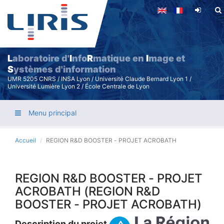
Aller
au
contenu
principal
L
aboratoire d'
I
nfo
R
matique en
I
mage et
S
ystèmes d'information
UMR 5205 CNRS / INSA Lyon / Université Claude Bernard Lyon 1 /
Université Lumière Lyon 2 / École Centrale de Lyon
Menu principal
Accueil
REGION R&D BOOSTER - PROJET ACROBATH
REGION R&D BOOSTER - PROJET
ACROBATH (REGION R&D
BOOSTER - PROJET ACROBATH)
Description du projet