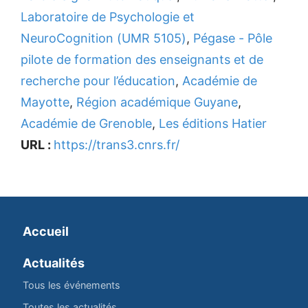
Laboratoire de Psychologie et
NeuroCognition (UMR 5105)
,
Pégase - Pôle
pilote de formation des enseignants et de
recherche pour l’éducation
,
Académie de
Mayotte
,
Région académique Guyane
,
Académie de Grenoble
,
Les éditions Hatier
URL :
https://trans3.cnrs.fr/
Accueil
Actualités
Tous les événements
Toutes les actualités