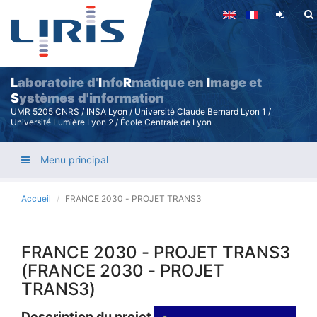
Aller
au
contenu
principal
L
aboratoire d'
I
nfo
R
matique en
I
mage et
S
ystèmes d'information
UMR 5205 CNRS / INSA Lyon / Université Claude Bernard Lyon 1 /
Université Lumière Lyon 2 / École Centrale de Lyon
Menu principal
Accueil
FRANCE 2030 - PROJET TRANS3
FRANCE 2030 - PROJET TRANS3
(FRANCE 2030 - PROJET
TRANS3)
Description du projet