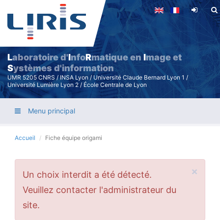
Aller
au
contenu
principal
L
aboratoire d'
I
nfo
R
matique en
I
mage et
S
ystèmes d'information
UMR 5205 CNRS / INSA Lyon / Université Claude Bernard Lyon 1 /
Université Lumière Lyon 2 / École Centrale de Lyon
Menu principal
Accueil
Fiche équipe origami
×
Message
Un choix interdit a été détecté.
d'erreur
Veuillez contacter l'administrateur du
site.