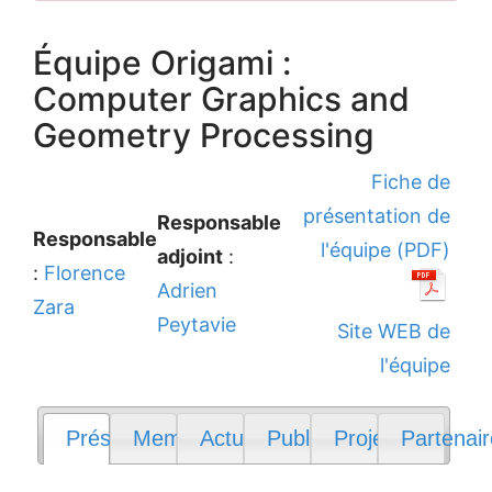
Équipe Origami :
Computer Graphics and
Geometry Processing
Fiche de
présentation de
Responsable
Responsable
l'équipe (PDF)
adjoint
:
:
Florence
Adrien
Zara
Peytavie
Site WEB de
l'équipe
Présentation
Membres
Actualités
Publications
Projets
Partenai