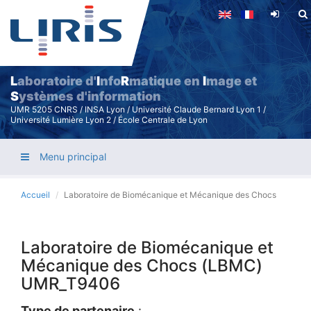
Aller
au
contenu
principal
L
aboratoire d'
I
nfo
R
matique en
I
mage et
S
ystèmes d'information
UMR 5205 CNRS / INSA Lyon / Université Claude Bernard Lyon 1 /
Université Lumière Lyon 2 / École Centrale de Lyon
Menu principal
Accueil
Laboratoire de Biomécanique et Mécanique des Chocs
Laboratoire de Biomécanique et
Mécanique des Chocs (LBMC)
UMR_T9406
Type de partenaire
: