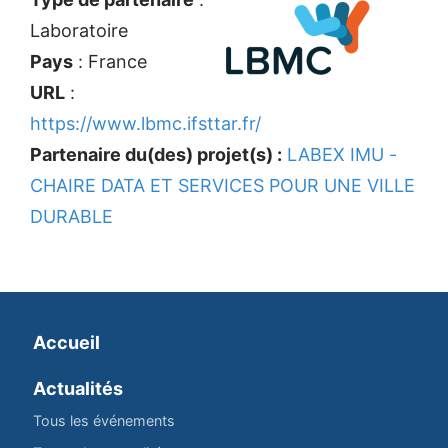
Laboratoire
Pays
: France
URL
:
https://www.lbmc.ifsttar.fr/
Partenaire du(des) projet(s) :
LABEX IMU -
CHAIRE DATA ET SERVICES POUR UNE VILLE
DURABLE
Accueil
Actualités
Tous les événements