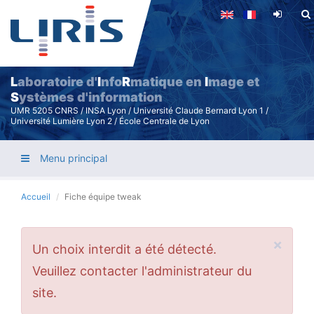
Aller
au
contenu
principal
L
aboratoire d'
I
nfo
R
matique en
I
mage et
S
ystèmes d'information
UMR 5205 CNRS / INSA Lyon / Université Claude Bernard Lyon 1 /
Université Lumière Lyon 2 / École Centrale de Lyon
Menu principal
Accueil
Fiche équipe tweak
×
Message
Un choix interdit a été détecté.
d'erreur
Veuillez contacter l'administrateur du
site.