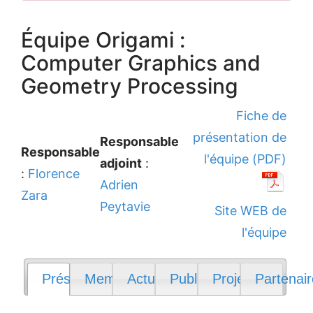
Équipe Origami :
Computer Graphics and
Geometry Processing
Fiche de
présentation de
Responsable
Responsable
l'équipe (PDF)
adjoint
:
:
Florence
Adrien
Zara
Peytavie
Site WEB de
l'équipe
Présentation
Membres
Actualités
Publications
Projets
Partenai