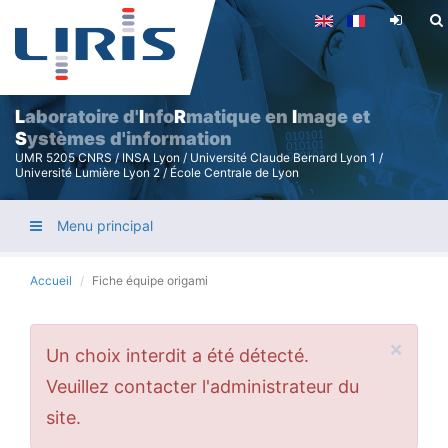
Aller
au
contenu
principal
L
aboratoire d'
I
nfo
R
matique en
I
mage et
S
ystèmes d'information
UMR 5205 CNRS / INSA Lyon / Université Claude Bernard Lyon 1 /
Université Lumière Lyon 2 / École Centrale de Lyon
Menu principal
Accueil
Fiche équipe origami
×
Message
Un choix interdit a été détecté.
d'erreur
Veuillez contacter l'administrateur du
site.