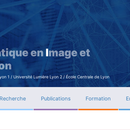
Aller
au
contenu
principal
tique en
I
mage et
ion
n 1 / Université Lumière Lyon 2 / École Centrale de Lyon
Recherche
Publications
Formation
E