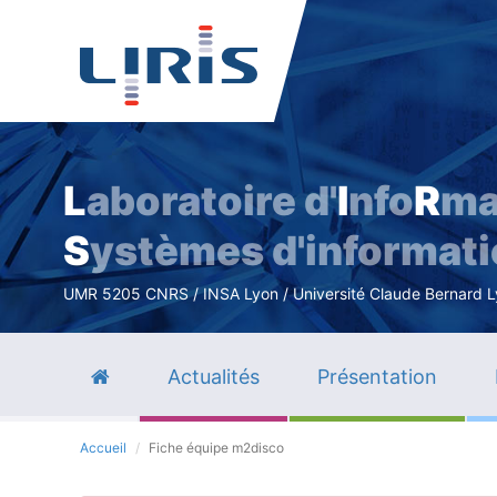
L
aboratoire d'
I
nfo
R
ma
S
ystèmes d'informat
UMR 5205 CNRS / INSA Lyon / Université Claude Bernard Lyo
Actualités
Présentation
Accueil
Fiche équipe m2disco