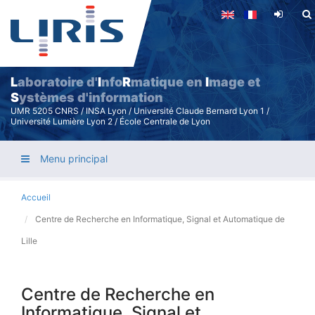
Aller
au
contenu
principal
L
aboratoire d'
I
nfo
R
matique en
I
mage et
S
ystèmes d'information
UMR 5205 CNRS / INSA Lyon / Université Claude Bernard Lyon 1 /
Université Lumière Lyon 2 / École Centrale de Lyon
Menu principal
Accueil
Centre de Recherche en Informatique, Signal et Automatique de
Lille
Centre de Recherche en
Informatique, Signal et