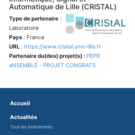
Automatique de Lille (CRISTAL)
Type de partenaire
:
Laboratoire
Pays
: France
URL
:
https://www.cristal.univ-lille.fr
Partenaire du(des) projet(s) :
PEPR
eNSEMBLE - PROJET CONGRATS
Accueil
Actualités
Tous les événements