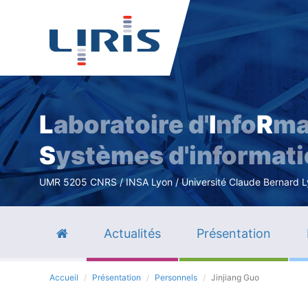
L
aboratoire d'
I
nfo
R
ma
S
ystèmes d'informat
UMR 5205 CNRS / INSA Lyon / Université Claude Bernard Lyo
Actualités
Présentation
Accueil
Présentation
Personnels
Jinjiang Guo