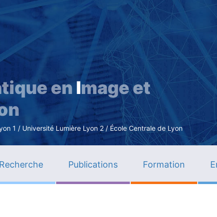
Aller
au
contenu
principal
tique en
I
mage et
ion
n 1 / Université Lumière Lyon 2 / École Centrale de Lyon
Recherche
Publications
Formation
E