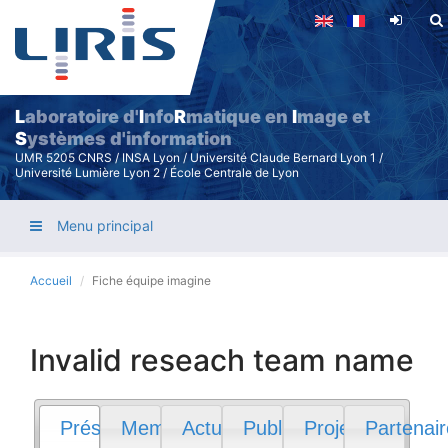
Aller
au
contenu
principal
L
aboratoire d'
I
nfo
R
matique en
I
mage et
S
ystèmes d'information
UMR 5205 CNRS / INSA Lyon / Université Claude Bernard Lyon 1 /
Université Lumière Lyon 2 / École Centrale de Lyon
Menu principal
Accueil
Fiche équipe imagine
Invalid reseach team name
Présentation
Membres
Actualités
Publications
Projets
Partenai