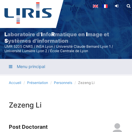
Aller
au
contenu
principal
L
aboratoire d'
I
nfo
R
matique en
I
mage et
S
ystèmes d'information
UMR 5205 CNRS / INSA Lyon / Université Claude Bernard Lyon 1 /
Université Lumière Lyon 2 / École Centrale de Lyon
Menu principal
Accueil
Présentation
Personnels
Zezeng Li
Zezeng Li
Post Doctorant