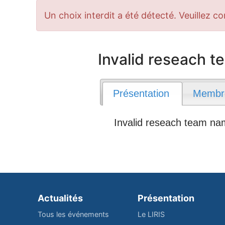
Message
Un choix interdit a été détecté. Veuillez co
d'erreur
Invalid reseach 
Présentation
Membr
Invalid reseach team n
Actualités
Présentation
Tous les événements
Le LIRIS