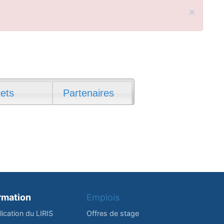
×
jets
Partenaires
rmation
Emplois
lication du LIRIS
Offres de stage