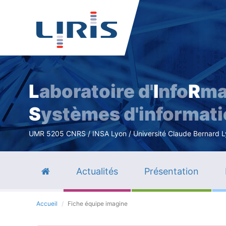
L
aboratoire d'
I
nfo
R
ma
S
ystèmes d'informat
UMR 5205 CNRS / INSA Lyon / Université Claude Bernard Lyo
Actualités
Présentation
Accueil
Fiche équipe imagine