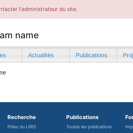
ntacter l'administrateur du site.
team name
es
Actualités
Publications
Pro
ame
Recherche
Publications
Fo
Pôles du LIRIS
Toutes les publications
Imp