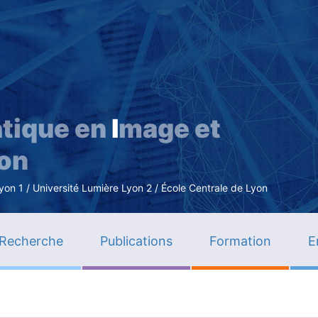
Aller
au
contenu
principal
tique en
I
mage et
ion
n 1 / Université Lumière Lyon 2 / École Centrale de Lyon
Recherche
Publications
Formation
E