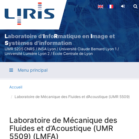
Aller
au
contenu
principal
L
aboratoire d'
I
nfo
R
matique en
I
mage et
S
ystèmes d'information
UMR 5205 CNRS / INSA Lyon / Université Claude Bernard Lyon 1 /
Université Lumière Lyon 2 / École Centrale de Lyon
Menu principal
Accueil
Laboratoire de Mécanique des Fluides et d’Acoustique (UMR 5509)
Laboratoire de Mécanique des
Fluides et d’Acoustique (UMR
5509) (LMFA)