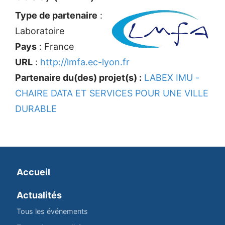
Type de partenaire
:
Laboratoire
Pays
: France
URL
:
http://lmfa.ec-lyon.fr
Partenaire du(des) projet(s) :
LABEX IMU -
CHAIRE DATA ET SERVICES POUR UNE VILLE
DURABLE
Accueil
Actualités
Tous les événements