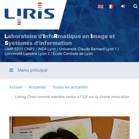
Aller
au
contenu
principal
L
aboratoire d'
I
nfo
R
matique en
I
mage et
S
ystèmes d'information
UMR 5205 CNRS / INSA Lyon / Université Claude Bernard Lyon 1 /
Université Lumière Lyon 2 / École Centrale de Lyon
Menu principal
Accueil
Actualités
Toutes les actualités
Liming Chen nommé membre senior à l'IUF sur la chaire innovation