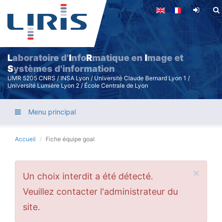
Aller
au
contenu
principal
L
aboratoire d'
I
nfo
R
matique en
I
mage et
S
ystèmes d'information
UMR 5205 CNRS / INSA Lyon / Université Claude Bernard Lyon 1 /
Université Lumière Lyon 2 / École Centrale de Lyon
Menu principal
Accueil
Fiche équipe goal
×
Message
Un choix interdit a été détecté.
d'erreur
Veuillez contacter l'administrateur du
site.