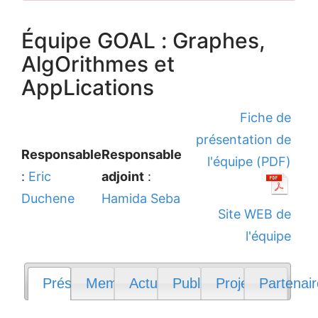
Équipe GOAL : Graphes,
AlgOrithmes et
AppLications
Fiche de
présentation de
Responsable
Responsable
l'équipe (PDF)
:
Eric
adjoint
:
Duchene
Hamida Seba
Site WEB de
l'équipe
Présentation
Membres
Actualités
Publications
Projets
Partenai