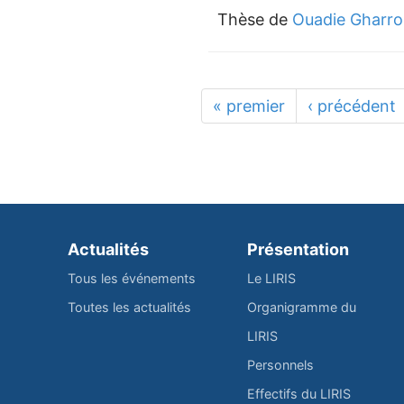
Thèse de
Ouadie Gharro
« premier
‹ précédent
Actualités
Présentation
Tous les événements
Le LIRIS
Toutes les actualités
Organigramme du
LIRIS
Personnels
Effectifs du LIRIS