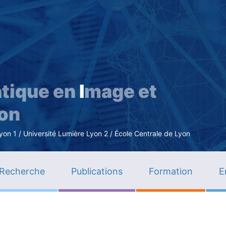
Aller
au
contenu
principal
tique en
I
mage et
ion
n 1 / Université Lumière Lyon 2 / École Centrale de Lyon
Recherche
Publications
Formation
E