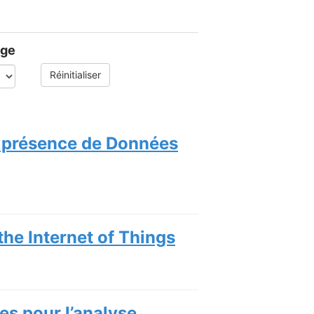
age
Réinitialiser
n présence de Données
the Internet of Things
es pour l’analyse,