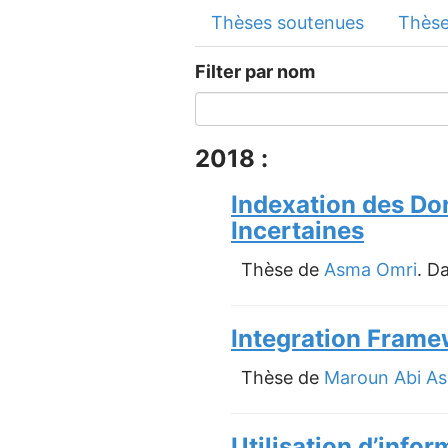
Thèses soutenues
Thèse
Filter par nom
2018 :
Indexation des Do
Incertaines
Thèse de
Asma Omri
. D
Integration Framew
Thèse de
Maroun Abi As
Utilisation d’info