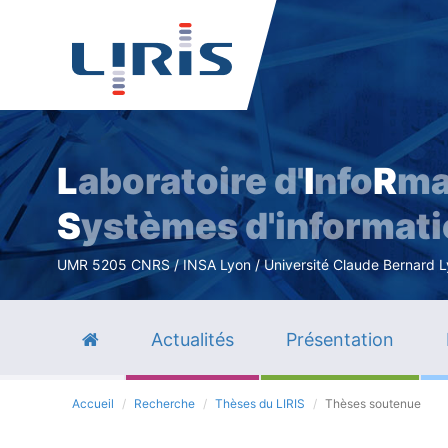
L
aboratoire d'
I
nfo
R
ma
S
ystèmes d'informat
UMR 5205 CNRS / INSA Lyon / Université Claude Bernard Lyo
Actualités
Présentation
Accueil
Recherche
Thèses du LIRIS
Thèses soutenue