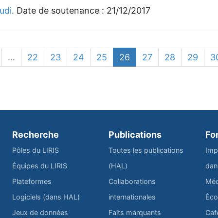
udi
. Date de soutenance :
21/12/2017
…
22
23
24
25
26
27
28
29
3
Recherche
Publications
Fo
Pôles du LIRIS
Toutes les publications
Imp
Équipes du LIRIS
(HAL)
dan
Plateformes
Collaborations
Méd
Logiciels (dans HAL)
internationales
Éco
Jeux de données
Faits marquants
Caf