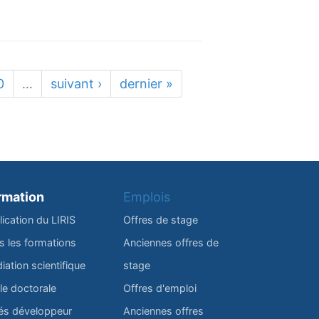
0
…
suivant ›
dernier »
rmation
Emplois
lication du LIRIS
Offres de stage
s les formations
Anciennes offres de
iation scientifique
stage
le doctorale
Offres d'emploi
és développeur
Anciennes offres