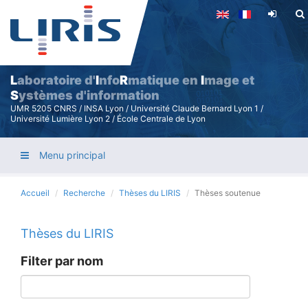
Aller
au
contenu
principal
L
aboratoire d'
I
nfo
R
matique en
I
mage et
S
ystèmes d'information
UMR 5205 CNRS / INSA Lyon / Université Claude Bernard Lyon 1 /
Université Lumière Lyon 2 / École Centrale de Lyon
Menu principal
Accueil
Recherche
Thèses du LIRIS
Thèses soutenue
Thèses du LIRIS
Filter par nom