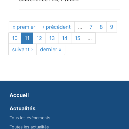
« premier
‹ précédent
…
7
8
9
10
11
12
13
14
15
…
suivant ›
dernier »
Accueil
Actualités
Tous les événements
Toutes les actualités