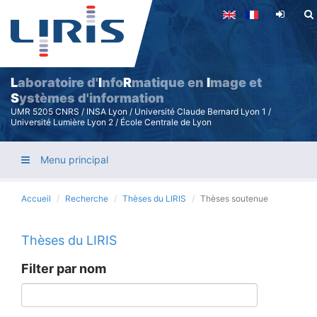
Aller
au
contenu
principal
L
aboratoire d'
I
nfo
R
matique en
I
mage et
S
ystèmes d'information
UMR 5205 CNRS / INSA Lyon / Université Claude Bernard Lyon 1 /
Université Lumière Lyon 2 / École Centrale de Lyon
Menu principal
Accueil
Recherche
Thèses du LIRIS
Thèses soutenue
Thèses du LIRIS
Filter par nom