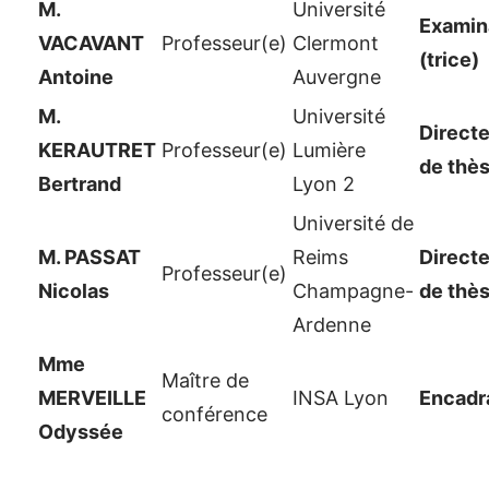
M.
Université
Examina
VACAVANT
Professeur(e)
Clermont
(trice)
Antoine
Auvergne
M.
Université
Directe
KERAUTRET
Professeur(e)
Lumière
de thè
Bertrand
Lyon 2
Université de
M. PASSAT
Reims
Directe
Professeur(e)
Nicolas
Champagne-
de thè
Ardenne
Mme
Maître de
MERVEILLE
INSA Lyon
Encadr
conférence
Odyssée