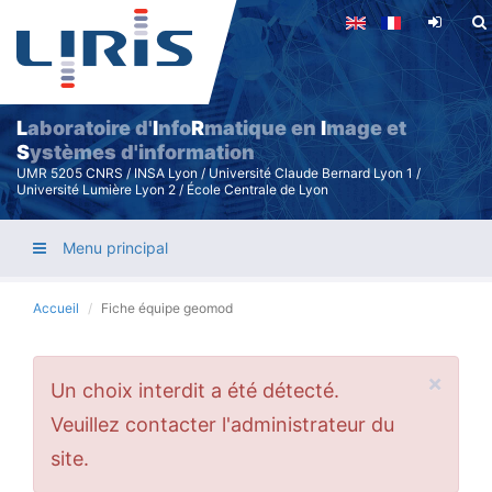
Aller
au
contenu
principal
L
aboratoire d'
I
nfo
R
matique en
I
mage et
S
ystèmes d'information
UMR 5205 CNRS / INSA Lyon / Université Claude Bernard Lyon 1 /
Université Lumière Lyon 2 / École Centrale de Lyon
Menu principal
Accueil
Fiche équipe geomod
×
Message
Un choix interdit a été détecté.
d'erreur
Veuillez contacter l'administrateur du
site.