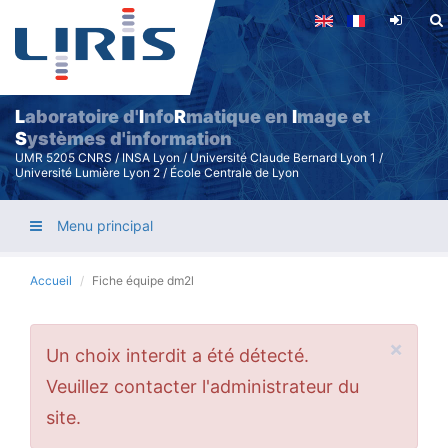
Aller
au
contenu
principal
L
aboratoire d'
I
nfo
R
matique en
I
mage et
S
ystèmes d'information
UMR 5205 CNRS / INSA Lyon / Université Claude Bernard Lyon 1 /
Université Lumière Lyon 2 / École Centrale de Lyon
Menu principal
Accueil
Fiche équipe dm2l
×
Message
Un choix interdit a été détecté.
d'erreur
Veuillez contacter l'administrateur du
site.