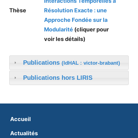
Interactions Temporelles à
Thèse
Résolution Exacte : une
Approche Fondée sur la
Modularité
(cliquer pour
voir les détails)
Publications
(IdHAL : victor-brabant)
Publications hors LIRIS
Accueil
Actualités