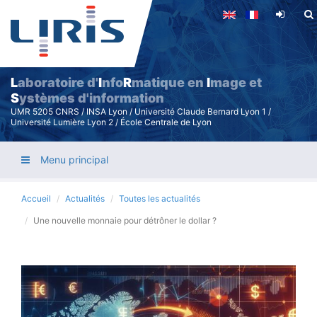
Aller
au
contenu
principal
L
aboratoire d'
I
nfo
R
matique en
I
mage et
S
ystèmes d'information
UMR 5205 CNRS / INSA Lyon / Université Claude Bernard Lyon 1 /
Université Lumière Lyon 2 / École Centrale de Lyon
Menu principal
Accueil
Actualités
Toutes les actualités
Une nouvelle monnaie pour détrôner le dollar ?