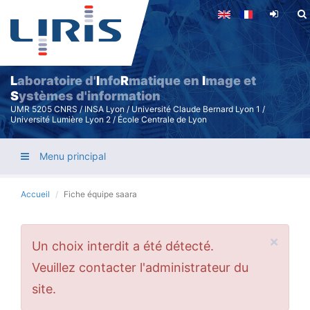
Aller
au
contenu
principal
L
aboratoire d'
I
nfo
R
matique en
I
mage et
S
ystèmes d'information
UMR 5205 CNRS / INSA Lyon / Université Claude Bernard Lyon 1 /
Université Lumière Lyon 2 / École Centrale de Lyon
Menu principal
Accueil
Fiche équipe saara
×
Message
Un choix interdit a été détecté.
d'erreur
Veuillez contacter l'administrateur du
site.