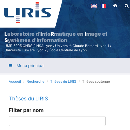
Aller
au
contenu
principal
L
aboratoire d'
I
nfo
R
matique en
I
mage et
S
ystèmes d'information
UMR 5205 CNRS / INSA Lyon / Université Claude Bernard Lyon 1 /
Université Lumière Lyon 2 / École Centrale de Lyon
Menu principal
Accueil
Recherche
Thèses du LIRIS
Thèses soutenue
Thèses du LIRIS
Filter par nom