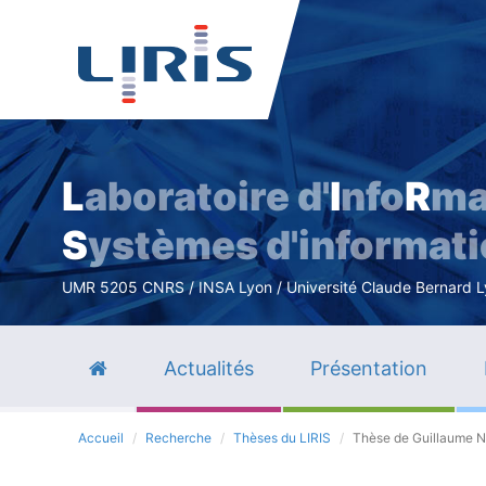
L
aboratoire d'
I
nfo
R
ma
S
ystèmes d'informat
UMR 5205 CNRS / INSA Lyon / Université Claude Bernard Lyo
Actualités
Présentation
Accueil
Recherche
Thèses du LIRIS
Thèse de Guillaume N