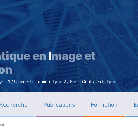
Aller
au
contenu
principal
tique en
I
mage et
ion
n 1 / Université Lumière Lyon 2 / École Centrale de Lyon
Recherche
Publications
Formation
E
oël