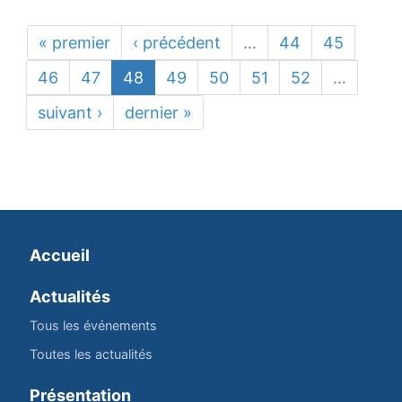
« premier
‹ précédent
…
44
45
46
47
48
49
50
51
52
…
suivant ›
dernier »
Accueil
Actualités
Tous les événements
Toutes les actualités
Présentation