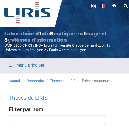
Aller
au
contenu
principal
L
aboratoire d'
I
nfo
R
matique en
I
mage et
S
ystèmes d'information
UMR 5205 CNRS / INSA Lyon / Université Claude Bernard Lyon 1 /
Université Lumière Lyon 2 / École Centrale de Lyon
Menu principal
Accueil
Recherche
Thèses du LIRIS
Thèses soutenue
Thèses du LIRIS
Filter par nom