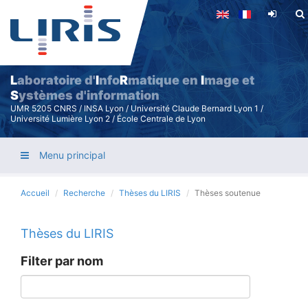
Aller
au
contenu
principal
L
aboratoire d'
I
nfo
R
matique en
I
mage et
S
ystèmes d'information
UMR 5205 CNRS / INSA Lyon / Université Claude Bernard Lyon 1 /
Université Lumière Lyon 2 / École Centrale de Lyon
Menu principal
Accueil
Recherche
Thèses du LIRIS
Thèses soutenue
Thèses du LIRIS
Filter par nom