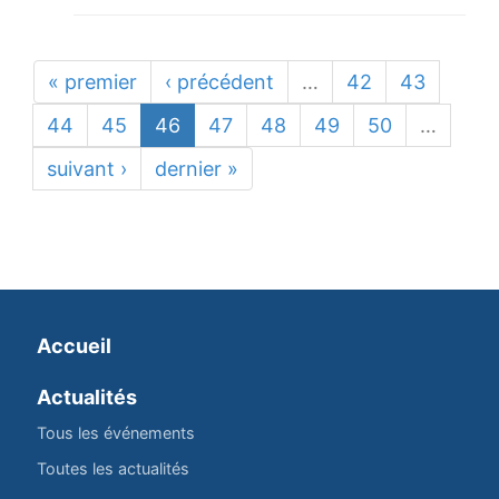
« premier
‹ précédent
…
42
43
44
45
46
47
48
49
50
…
suivant ›
dernier »
Accueil
Actualités
Tous les événements
Toutes les actualités