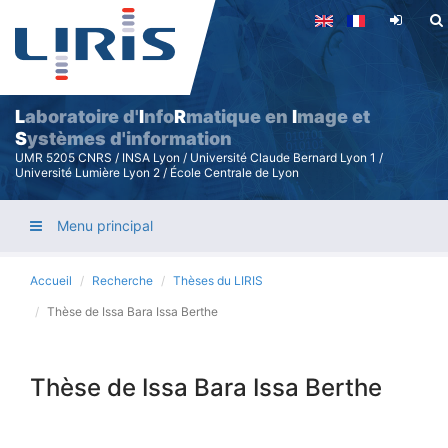
Aller
au
contenu
principal
L
aboratoire d'
I
nfo
R
matique en
I
mage et
S
ystèmes d'information
UMR 5205 CNRS / INSA Lyon / Université Claude Bernard Lyon 1 /
Université Lumière Lyon 2 / École Centrale de Lyon
Menu principal
Accueil
Recherche
Thèses du LIRIS
Thèse de Issa Bara Issa Berthe
Thèse de Issa Bara Issa Berthe