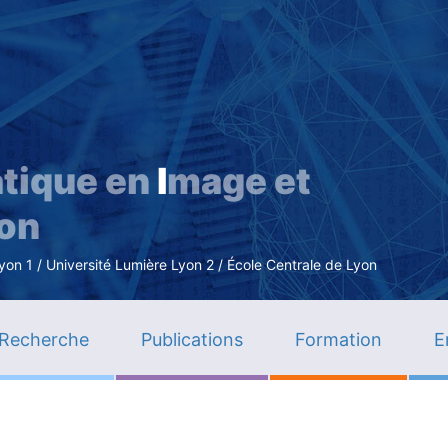
Aller
au
contenu
principal
tique en
I
mage et
ion
n 1 / Université Lumière Lyon 2 / École Centrale de Lyon
Recherche
Publications
Formation
E