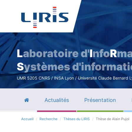
L
aboratoire d'
I
nfo
R
ma
S
ystèmes d'informat
UMR 5205 CNRS / INSA Lyon / Université Claude Bernard Lyo
Actualités
Présentation
Accueil
Recherche
Thèses du LIRIS
Thèse de Alain Pujol