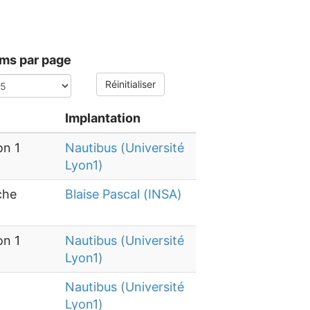
ems par page
Réinitialiser
Implantation
on 1
Nautibus (Université
Lyon1)
che
Blaise Pascal (INSA)
on 1
Nautibus (Université
Lyon1)
Nautibus (Université
Lyon1)