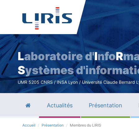
L
aboratoire d'
I
nfo
R
ma
S
ystèmes d'informat
UMR 5205 CNRS / INSA Lyon / Université Claude Bernard Lyo
Actualités
Présentation
Accueil
Présentation
Membres du LIRIS