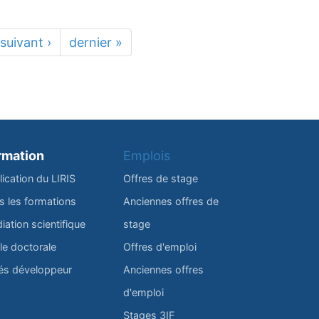
suivant ›
dernier »
rmation
Emplois
lication du LIRIS
Offres de stage
s les formations
Anciennes offres de
iation scientifique
stage
le doctorale
Offres d'emploi
és développeur
Anciennes offres
d'emploi
Stages 3IF