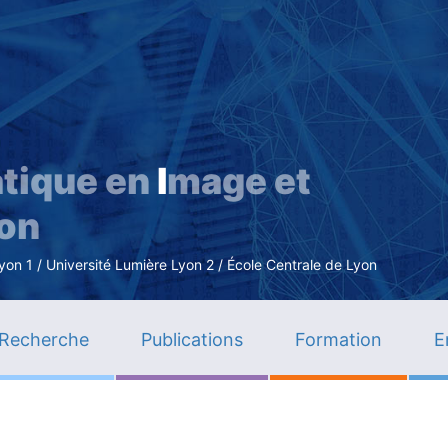
Aller
au
contenu
principal
tique en
I
mage et
ion
n 1 / Université Lumière Lyon 2 / École Centrale de Lyon
Recherche
Publications
Formation
E