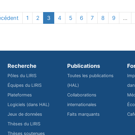
écédent
1
2
3
4
5
6
7
8
9
…
Recherche
Publications
Fo
Pôles du LIRIS
Toutes les publications
Imp
Équipes du LIRIS
(HAL)
dan
Plateformes
Collaborations
Méd
Logiciels (dans HAL)
internationales
Éco
Jeux de données
Faits marquants
Caf
Thèses du LIRIS
Thèses soutenues