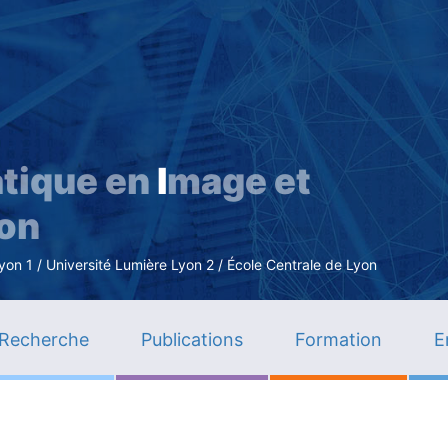
Aller
au
contenu
principal
tique en
I
mage et
ion
n 1 / Université Lumière Lyon 2 / École Centrale de Lyon
Recherche
Publications
Formation
E