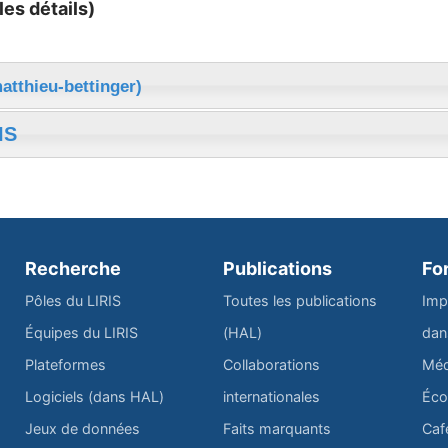
les détails)
atthieu-bettinger)
IS
Recherche
Publications
Fo
Pôles du LIRIS
Toutes les publications
Imp
Équipes du LIRIS
(HAL)
dan
Plateformes
Collaborations
Méd
Logiciels (dans HAL)
internationales
Éco
Jeux de données
Faits marquants
Caf