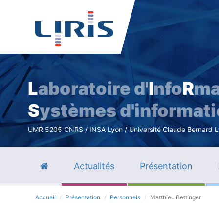
L
aboratoire d'
I
nfo
R
ma
S
ystèmes d'informat
UMR 5205 CNRS / INSA Lyon / Université Claude Bernard Lyo
Actualités
Présentation
Accueil
Présentation
Personnels
Matthieu Bettinger