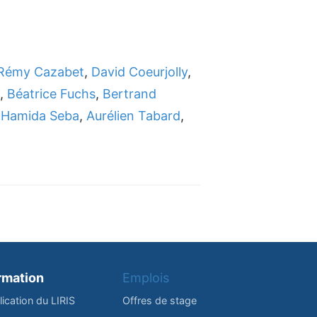
Rémy Cazabet
,
David Coeurjolly
,
,
Béatrice Fuchs
,
Bertrand
,
Hamida Seba
,
Aurélien Tabard
,
rmation
Emplois
lication du LIRIS
Offres de stage