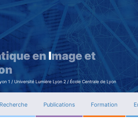
Aller
au
contenu
principal
tique en
I
mage et
ion
n 1 / Université Lumière Lyon 2 / École Centrale de Lyon
Recherche
Publications
Formation
E