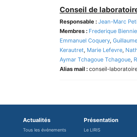
Conseil de laboratoir
Responsable :
Jean-Marc Peti
Membres :
Frederique Biennie
Emmanuel Coquery
,
Guillaum
Kerautret
,
Marie Lefevre
,
Nat
Aymar Tchagoue Tchagoue
,
R
Alias mail :
conseil-laboratoire 
Actualités
Présentation
Tous les événements
Le LIRIS