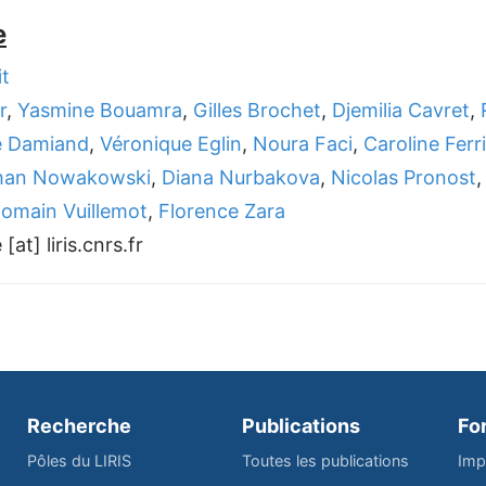
e
t
r
,
Yasmine Bouamra
,
Gilles Brochet
,
Djemilia Cavret
,
e Damiand
,
Véronique Eglin
,
Noura Faci
,
Caroline Ferri
han Nowakowski
,
Diana Nurbakova
,
Nicolas Pronost
omain Vuillemot
,
Florence Zara
[at] liris.cnrs.fr
Recherche
Publications
Fo
Pôles du LIRIS
Toutes les publications
Imp