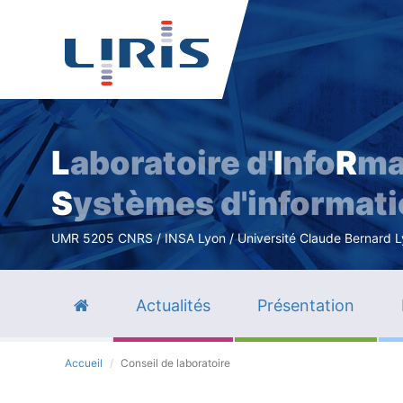
L
aboratoire d'
I
nfo
R
ma
S
ystèmes d'informat
UMR 5205 CNRS / INSA Lyon / Université Claude Bernard Lyo
Actualités
Présentation
Accueil
Conseil de laboratoire