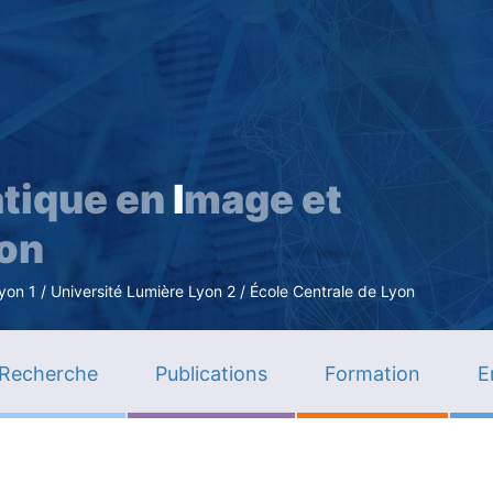
Aller
au
contenu
principal
tique en
I
mage et
ion
n 1 / Université Lumière Lyon 2 / École Centrale de Lyon
Recherche
Publications
Formation
E