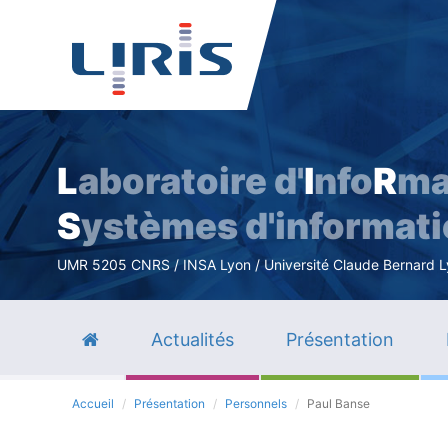
L
aboratoire d'
I
nfo
R
ma
S
ystèmes d'informat
UMR 5205 CNRS / INSA Lyon / Université Claude Bernard Lyo
Actualités
Présentation
Accueil
Présentation
Personnels
Paul Banse