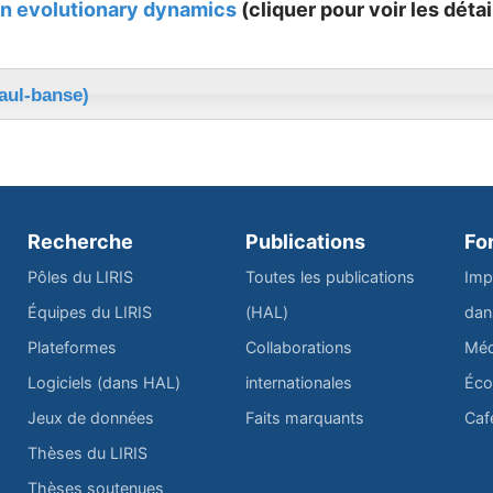
n evolutionary dynamics
(cliquer pour voir les détai
aul-banse)
Recherche
Publications
Fo
Pôles du LIRIS
Toutes les publications
Imp
Équipes du LIRIS
(HAL)
dan
Plateformes
Collaborations
Méd
Logiciels (dans HAL)
internationales
Éco
Jeux de données
Faits marquants
Caf
Thèses du LIRIS
Thèses soutenues