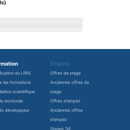
ls)
rmation
Emplois
lication du LIRIS
Offres de stage
s les formations
Anciennes offres de
iation scientifique
stage
le doctorale
Offres d'emploi
és développeur
Anciennes offres
d'emploi
Stages 3IF