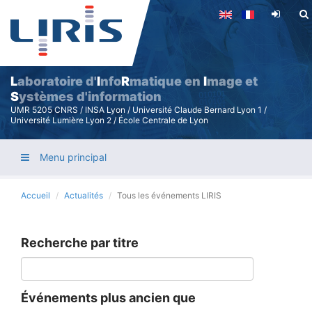
Aller
au
contenu
principal
L
aboratoire d'
I
nfo
R
matique en
I
mage et
S
ystèmes d'information
UMR 5205 CNRS / INSA Lyon / Université Claude Bernard Lyon 1 /
Université Lumière Lyon 2 / École Centrale de Lyon
Menu principal
Accueil
Actualités
Tous les événements LIRIS
Recherche par titre
Événements plus ancien que