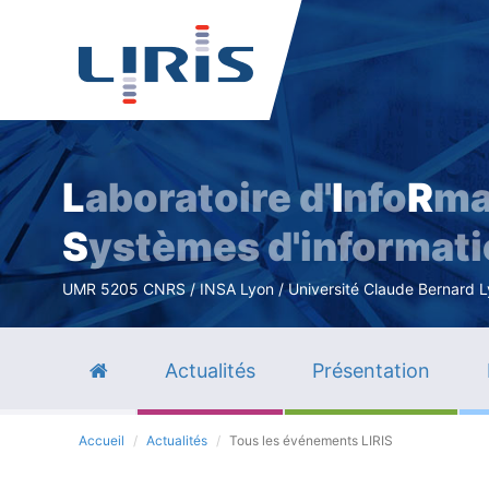
L
aboratoire d'
I
nfo
R
ma
S
ystèmes d'informat
UMR 5205 CNRS / INSA Lyon / Université Claude Bernard Lyo
Actualités
Présentation
Accueil
Actualités
Tous les événements LIRIS