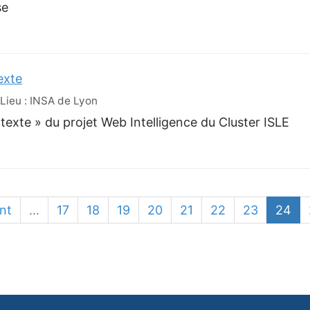
se
exte
Lieu : INSA de Lyon
exte » du projet Web Intelligence du Cluster ISLE
nt
…
17
18
19
20
21
22
23
24