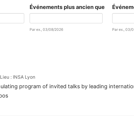
Événements plus ancien que
Événeme
Date
Date
Par ex., 03/08/2026
Par ex., 03/
ieu : INSA Lyon
ulating program of invited talks by leading internation
 pos