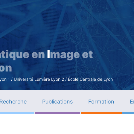
Aller
au
contenu
principal
tique en
I
mage et
ion
n 1 / Université Lumière Lyon 2 / École Centrale de Lyon
Recherche
Publications
Formation
E