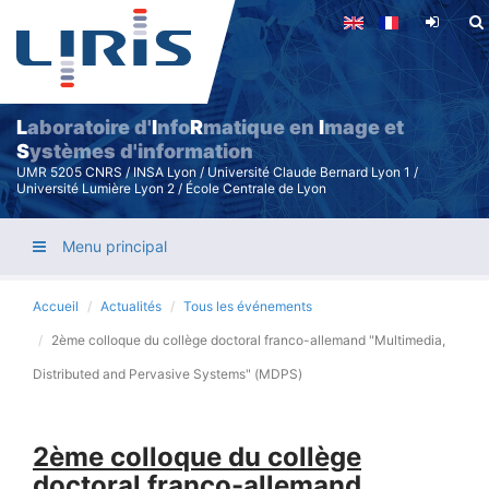
Aller
au
contenu
principal
L
aboratoire d'
I
nfo
R
matique en
I
mage et
S
ystèmes d'information
UMR 5205 CNRS / INSA Lyon / Université Claude Bernard Lyon 1 /
Université Lumière Lyon 2 / École Centrale de Lyon
Menu principal
Accueil
Actualités
Tous les événements
2ème colloque du collège doctoral franco-allemand "Multimedia,
Distributed and Pervasive Systems" (MDPS)
2ème colloque du collège
doctoral franco-allemand