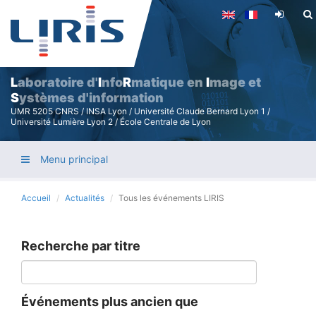
Aller
au
contenu
principal
L
aboratoire d'
I
nfo
R
matique en
I
mage et
S
ystèmes d'information
UMR 5205 CNRS / INSA Lyon / Université Claude Bernard Lyon 1 /
Université Lumière Lyon 2 / École Centrale de Lyon
Menu principal
Accueil
Actualités
Tous les événements LIRIS
Recherche par titre
Événements plus ancien que