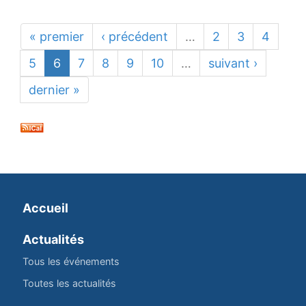
« premier
‹ précédent
…
2
3
4
5
6
7
8
9
10
…
suivant ›
dernier »
Accueil
Actualités
Tous les événements
Toutes les actualités