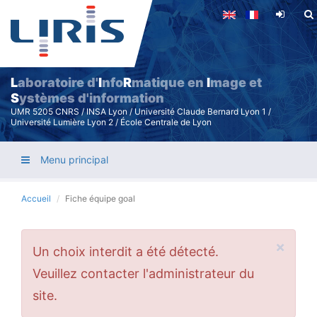
Aller
au
contenu
principal
L
aboratoire d'
I
nfo
R
matique en
I
mage et
S
ystèmes d'information
UMR 5205 CNRS / INSA Lyon / Université Claude Bernard Lyon 1 /
Université Lumière Lyon 2 / École Centrale de Lyon
Menu principal
Accueil
Fiche équipe goal
×
Message
Un choix interdit a été détecté.
d'erreur
Veuillez contacter l'administrateur du
site.