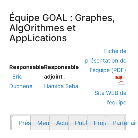
Équipe GOAL : Graphes,
AlgOrithmes et
AppLications
Fiche de
présentation de
Responsable
Responsable
l'équipe (PDF)
:
Eric
adjoint
:
Duchene
Hamida Seba
Site WEB de
l'équipe
Présentation
Membres
Actualités
Publications
Projets
Partenai