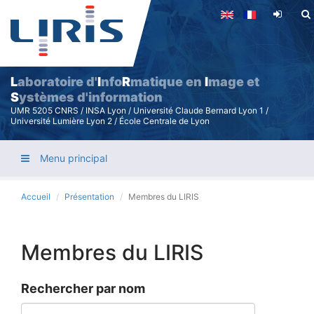
Aller
au
contenu
principal
L
aboratoire d'
I
nfo
R
matique en
I
mage et
S
ystèmes d'information
UMR 5205 CNRS / INSA Lyon / Université Claude Bernard Lyon 1 /
Université Lumière Lyon 2 / École Centrale de Lyon
Menu principal
Accueil
Présentation
Membres du LIRIS
Membres du LIRIS
Rechercher par nom