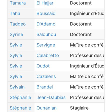
Tamara
El Hajjar
Doctorant
Taha
Boussaid
Ingénieur d'Études
Taddeo
D'Adamo
Doctorant
Syrine
Salouhou
Doctorant
Sylvie
Servigne
Maître de conféren
Sylvie
Calabretto
Professeur des univ
Sylvie
Oudot
Ingénieur d'Études
Sylvie
Cazalens
Maître de conféren
Sylvain
Brandel
Maître de conféren
Stéphanie
Jean-Daubias
Professeur des univ
Stéphanie
Ounanian
Stagiaire