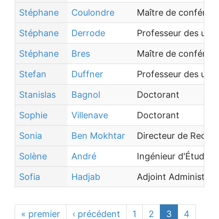
Stéphane
Coulondre
Maître de conféren
Stéphane
Derrode
Professeur des univ
Stéphane
Bres
Maître de conféren
Stefan
Duffner
Professeur des univ
Stanislas
Bagnol
Doctorant
Sophie
Villenave
Doctorant
Sonia
Ben Mokhtar
Directeur de Reche
Solène
André
Ingénieur d'Études
Sofia
Hadjab
Adjoint Administrati
« premier
‹ précédent
1
2
3
4