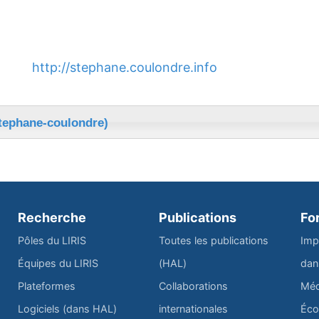
http://stephane.coulondre.info
stephane-coulondre)
Recherche
Publications
Fo
Pôles du LIRIS
Toutes les publications
Imp
Équipes du LIRIS
(HAL)
dan
Plateformes
Collaborations
Méd
Logiciels (dans HAL)
internationales
Éco