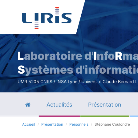
L
aboratoire d'
I
nfo
R
ma
S
ystèmes d'informat
UMR 5205 CNRS / INSA Lyon / Université Claude Bernard Lyo
Actualités
Présentation
Accueil
Présentation
Personnels
Stéphane Coulondre