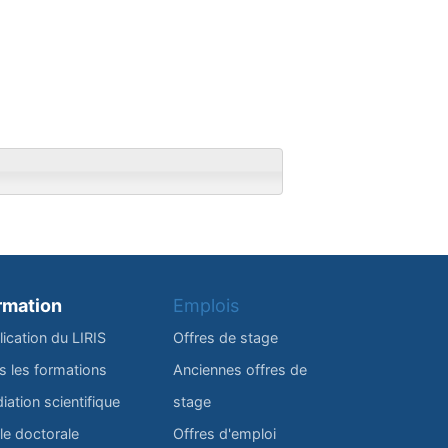
rmation
Emplois
lication du LIRIS
Offres de stage
s les formations
Anciennes offres de
iation scientifique
stage
le doctorale
Offres d'emploi