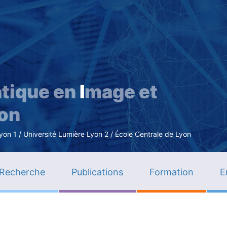
Aller
au
contenu
principal
tique en
I
mage et
ion
n 1 / Université Lumière Lyon 2 / École Centrale de Lyon
Recherche
Publications
Formation
E