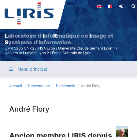
Aller
au
contenu
principal
L
aboratoire d'
I
nfo
R
matique en
I
mage et
S
ystèmes d'information
UMR 5205 CNRS / INSA Lyon / Université Claude Bernard Lyon 1 /
Université Lumière Lyon 2 / École Centrale de Lyon
Menu principal
Accueil
Présentation
Personnels
André Flory
André Flory
Ancien membre LIRIS depuis