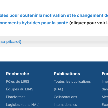
ibles pour soutenir la motivation et le changement
nnements hybrides pour la santé
(cliquer pour voir l
lsa-pibarot)
Recherche
Publications
Fo
Pôles du LIRIS
Toutes les publications
Imp
Équipes du LIRIS
(HAL)
dan
Plateformes
Collaborations
Méd
Logiciels (dans HAL)
internationales
Éco