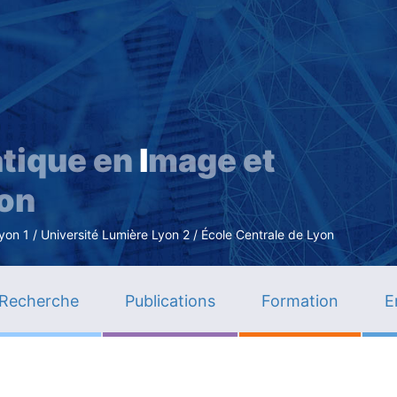
Aller
au
contenu
principal
tique en
I
mage et
ion
n 1 / Université Lumière Lyon 2 / École Centrale de Lyon
Recherche
Publications
Formation
E