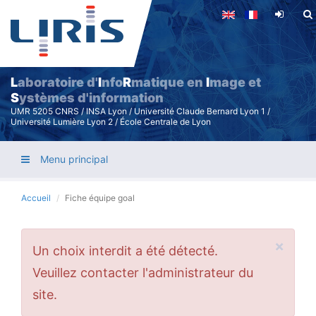
Aller
au
contenu
principal
L
aboratoire d'
I
nfo
R
matique en
I
mage et
S
ystèmes d'information
UMR 5205 CNRS / INSA Lyon / Université Claude Bernard Lyon 1 /
Université Lumière Lyon 2 / École Centrale de Lyon
Menu principal
Accueil
Fiche équipe goal
×
Message
Un choix interdit a été détecté.
d'erreur
Veuillez contacter l'administrateur du
site.