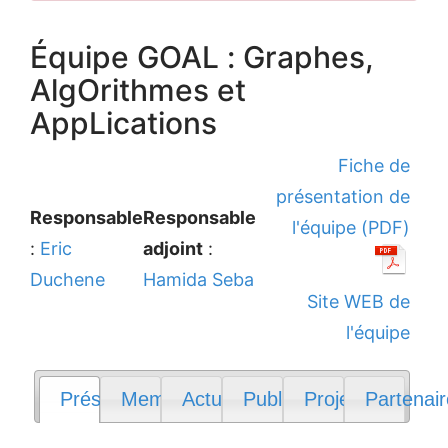
Équipe GOAL : Graphes,
AlgOrithmes et
AppLications
Fiche de
présentation de
Responsable
Responsable
l'équipe (PDF)
:
Eric
adjoint
:
Duchene
Hamida Seba
Site WEB de
l'équipe
Présentation
Membres
Actualités
Publications
Projets
Partenai