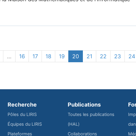
…
16
17
18
19
20
21
22
23
24
Recherche
Publications
Fo
Pôles du LIRIS
Toutes les publications
Imp
Équipes du LIRIS
(HAL)
dan
Plateformes
Collaborations
Méd