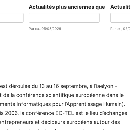
Actualités plus anciennes que
Actuali
Date
Date
Par ex., 05/08/2026
Par ex., 05
st déroulée du 13 au 16 septembre, à l’iaelyon -
git de la conférence scientifique européenne dans le
ents Informatiques pour l’Apprentissage Humain).
s 2006, la conférence EC-TEL est le lieu d’échanges
 entrepreneurs et décideurs européens autour des