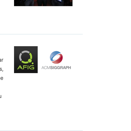
ar
s,
ue
u