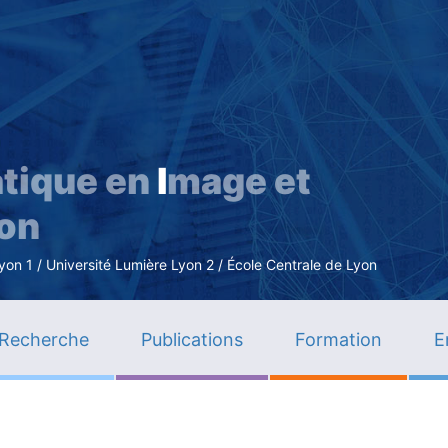
Aller
au
contenu
principal
tique en
I
mage et
ion
n 1 / Université Lumière Lyon 2 / École Centrale de Lyon
Recherche
Publications
Formation
E