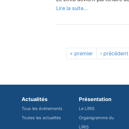
Lire la suite…
« premier
‹ précédent
Actualités
Présentation
Tous les événements
Le LIRIS
Toutes les actualités
Organigramme du
LIRIS