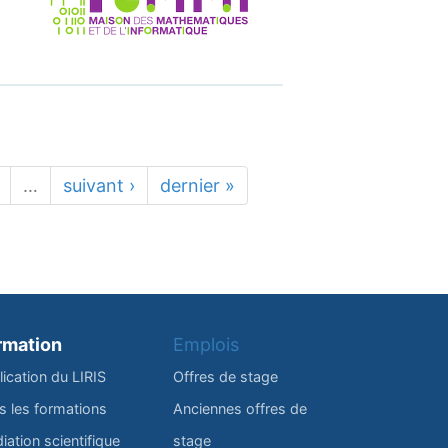
…
suivant ›
dernier »
rmation
Emplois
lication du LIRIS
Offres de stage
s les formations
Anciennes offres de
iation scientifique
stage