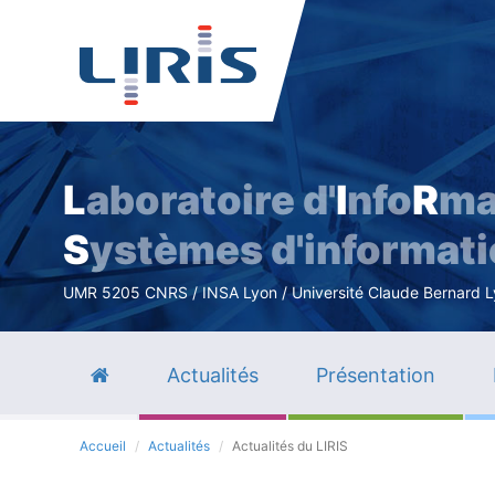
L
aboratoire d'
I
nfo
R
ma
S
ystèmes d'informat
UMR 5205 CNRS / INSA Lyon / Université Claude Bernard Lyo
Actualités
Présentation
Accueil
Actualités
Actualités du LIRIS