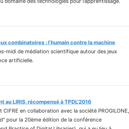
u domaine des technologies pour l’apprentissage.
 jeux combinatoires : l’humain contre la machine
ès-midi de médiation scientifique autour des jeux
ce artificielle.
ant au LIRIS, récompensé à TPDL'2016
nt CIFRE en collaboration avec la société PROGILONE
d" pour la 20ème édition de la conférence
 Practice of Digital Libraries), qui a eu lieu à